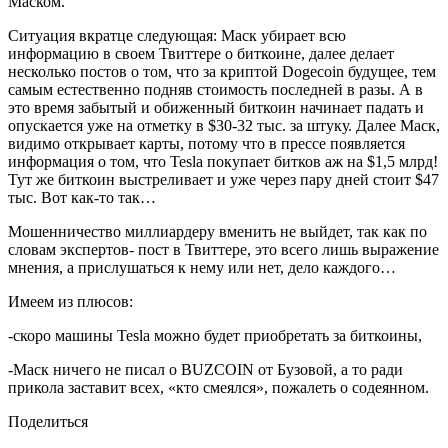
Маском.
Ситуация вкратце следующая: Маск убирает всю
информацию в своем Твиттере о биткоине, далее делает
несколько постов о том, что за криптой Dogecoin будущее, тем
самым естественно подняв стоимость последней в разы. А в
это время забытый и обиженный биткоин начинает падать и
опускается уже на отметку в $30-32 тыс. за штуку. Далее Маск,
видимо открывает карты, потому что в прессе появляется
информация о том, что Tesla покупает битков аж на $1,5 млрд!
Тут же биткоин выстреливает и уже через пару дней стоит $47
тыс. Вот как-то так…
Мошенничество миллиардеру вменить не выйдет, так как по
словам экспертов- пост в Твиттере, это всего лишь выражение
мнения, а прислушаться к нему или нет, дело каждого…
Имеем из плюсов:
-скоро машины Tesla можно будет приобретать за биткоины,
-Маск ничего не писал о BUZCOIN от Бузовой, а то ради
прикола заставит всех, «кто смеялся», пожалеть о содеянном.
Поделиться