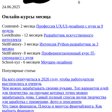
0
24.06.2025
Онлайн-курсы месяца
Contented- 2 месяца
Профессия UX/UI-дизайнер с нуля за 9
недель
GeekBrains - 12 месяцев
Разработчик искусственного
интеллекта
SkillFaktory- 3 месяца
Интенсив Python-разработчик за 3
месяца
SkillFaktory- 8 месяцев
Профориентационный курс IT-
специалист с нуля
School-xyz - 6 месяцев
Моушен-дизайнер
Популярные статьи
На кого переучиться в 2026 году, чтобы работодатели
выстроились в очередь
Чем можно зарабатывать своими руками. Топ вариантов идей
для творчества, на продаже которых точно можно
зарабатывать дома. Самый полный список видов творчества
для заработка с примерами, фото и описанием
Что такое франшиза. Плюсы и минусы франчайзинга. Как
выбрать франшизу