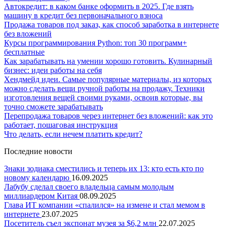
Автокредит: в каком банке оформить в 2025. Где взять
машину в кредит без первоначального взноса
Продажа товаров под заказ, как способ заработка в интернете
без вложений
Курсы программирования Python: топ 30 программ+
бесплатные
Как зарабатывать на умении хорошо готовить. Кулинарный
бизнес: идеи работы на себя
Хендмейд идеи. Самые популярные материалы, из которых
можно сделать вещи ручной работы на продажу. Техники
изготовления вещей своими руками, освоив которые, вы
точно сможете зарабатывать
Перепродажа товаров через интернет без вложений: как это
работает, пошаговая инструкция
Что делать, если нечем платить кредит?
Последние новости
Знаки зодиака сместились и теперь их 13: кто есть кто по
новому календарю
16.09.2025
Лабубу сделал своего владельца самым молодым
миллиардером Китая
08.09.2025
Глава ИТ компании «спалился» на измене и стал мемом в
интернете
23.07.2025
Посетитель съел экспонат музея за $6,2 млн
22.07.2025