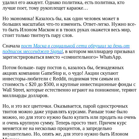
удалил его аккаунт. Однако политика, есть политика, кто
лучше поет, тому рукоплещет караоке…
Но экономика! Казалось бы, как один человек может в
больших масштабах что-то изменить. Ответ-легко. Нужно все-
то быть Илоном Маском и в твоих руках окажется весь мир,
стоит только твитнуть пару слов.
Сначала
пост Маска в социальной сети обрушил за день от
подписок мессенджер Signal
, в котором миллиардер призывал
зарегистрироваться вместо «сомнительного» WhatsApp.
Потом больше- пару постов о, казалось бы, безнадежных
акциях компании GameStop и, о чудо! Акции скупают
инвесторы-любители с Reddit, поднимая тем самым их
стоимость с $20 до $500, и крупные инвестиционные фонды с
Wall Street, которые естественно играют на понижение, теряют
миллиарды долларов.
Но, и это все цветочки. Оказывается, парой однострочных
твитов можно даже управлять курсами. Раньше тоже было
можно, но для этого нужно было купить или продать на очень
и очень крупную сумму. Теперь просто твит. Причем курс
меняется не на несколько процентов, а запредельно
внушительно. Но, опять же, для этого нужно быть Илоном