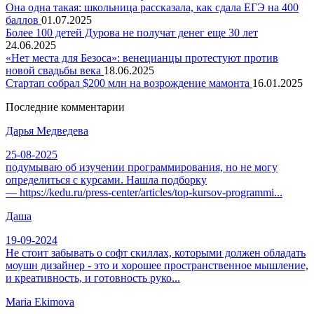
Она одна такая: школьница рассказала, как сдала ЕГЭ на 400
баллов
01.07.2025
Более 100 детей Дурова не получат денег еще 30 лет
24.06.2025
«Нет места для Безоса»: венецианцы протестуют против
новой свадьбы века
18.06.2025
Стартап собрал $200 млн на возрождение мамонта
16.01.2025
Последние комментарии
Дарья Медведева
25-08-2025
подумываю об изучении программирования, но не могу
определиться с курсами. Нашла подборку
— https://kedu.ru/press-center/articles/top-kursov-programmi...
Даша
19-09-2024
Не стоит забывать о софт скиллах, которыми должен обладать
моушн дизайнер - это и хорошее пространственное мышление,
и креативность, и готовность руко...
Maria Ekimova