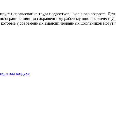
ирует использование труда подростков школьного возраста. Дет
сно ограничениям по сокращенному рабочему дню и количеству ра
 которые у современных эмансипированных школьников могут поя
открытом воздухе