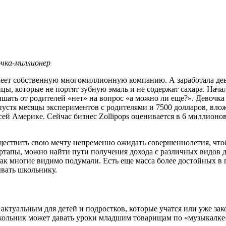
очка-миллионер
имеет собственную многомиллионную компанию. А заработала д
, которые не портят зубную эмаль и не содержат сахара. Начал
ышать от родителей «нет» на вопрос «а можно ли еще?». Девочка
Спустя месяцы экспериментов с родителями и 7500 долларов, в
сей Америке. Сейчас бизнес Zollipops оценивается в 6 миллионо
ствить свою мечту непременно ожидать совершеннолетия, чтобы
тапы, можно найти пути получения дохода с различных видов де
как многие видимо подумали. Есть еще масса более достойных в 
вать школьнику.
 актуальным для детей и подростков, которые учатся или уже з
ьник может давать уроки младшим товарищам по «музыкалке» и