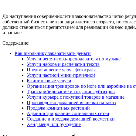
До наступления совершеннолетия законодательство четко регул
собственный бизнес с четырнадцатилетнего возраста, но согла
должно становиться препятствием для реализации бизнес-идей,
и раньше.
Содержание:
Как школьнику зарабатывать деньги
Услуги репетитора-преподавателя по музыке
Услуги набора и распечатки текста
Предоставление услуг фотографа
Услуги частной мини-прачечной
Клининговые услуги
Организация тренировок по йоге или аэробике на 
Транскрибирование и создание субтитров
Услуги курьера с покупкой товаров в магазине
Производство домашней выпечки на заказ
Продажа комнатных растений
Администрирование социальных сетей
Создание и продажа домашней косметики
Хенд мейд или рукоделие