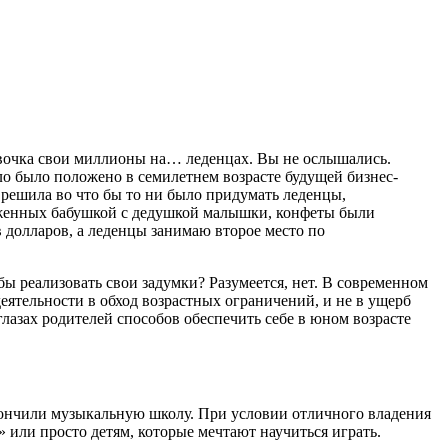
евочка свои миллионы на… леденцах. Вы не ослышались.
о было положено в семилетнем возрасте будущей бизнес-
 решила во что бы то ни было придумать леденцы,
ложенных бабушкой с дедушкой малышки, конфеты были
в долларов, а леденцы занимаю второе место по
 реализовать свои задумки? Разумеется, нет. В современном
ятельности в обход возрастных ограничений, и не в ущерб
глазах родителей способов обеспечить себе в юном возрасте
акончили музыкальную школу. При условии отличного владения
ли просто детям, которые мечтают научиться играть.