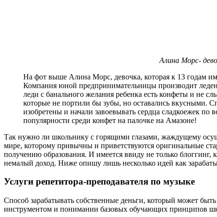
Алина Морс- дев
На фот выше Алина Морс, девочка, которая к 13 годам 
Компания юной предпринимательницы производит леденцы
леди с банального желания ребенка есть конфеты и не сл
которые не портили бы зубы, но оставались вкусными. 
изобретены и начали завоевывать сердца сладкоежек по в
популярности среди конфет на палочке на Амазоне!
Так нужно ли школьнику с горящими глазами, жаждущему осуще
мире, которому привычны и приветствуются оригинальные стар
получению образования. И имеется ввиду не только блоггинг, 
немалый доход. Ниже опишу лишь несколько идей как зарабаты
Услуги репетитора-преподавателя по музыке
Способ зарабатывать собственные деньги, который может быть
инструментом и понимании базовых обучающих принципов школ