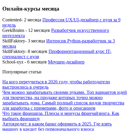
Онлайн-курсы месяца
Contented- 2 месяца
Профессия UX/UI-дизайнер с нуля за 9
недель
GeekBrains - 12 месяцев
Разработчик искусственного
интеллекта
SkillFaktory- 3 месяца
Интенсив Python-разработчик за 3
месяца
SkillFaktory- 8 месяцев
Профориентационный курс IT-
специалист с нуля
School-xyz - 6 месяцев
Моушен-дизайнер
Популярные статьи
На кого переучиться в 2026 году, чтобы работодатели
выстроились в очередь
Чем можно зарабатывать своими руками. Топ вариантов идей
для творчества, на продаже которых точно можно
зарабатывать дома. Самый полный список видов творчества
для заработка с примерами, фото и описанием
Что такое франшиза. Плюсы и минусы франчайзинга. Как
выбрать франшизу
Автокредит: в каком банке оформить в 2025. Где взять
машину в кредит без первоначального взноса