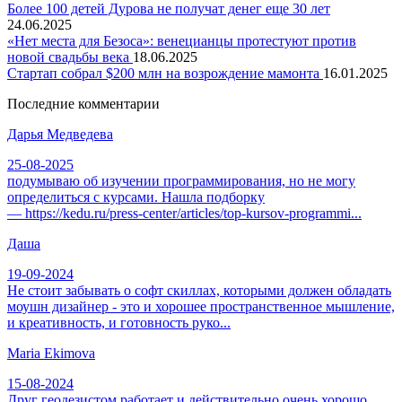
Более 100 детей Дурова не получат денег еще 30 лет
24.06.2025
«Нет места для Безоса»: венецианцы протестуют против
новой свадьбы века
18.06.2025
Стартап собрал $200 млн на возрождение мамонта
16.01.2025
Последние комментарии
Дарья Медведева
25-08-2025
подумываю об изучении программирования, но не могу
определиться с курсами. Нашла подборку
— https://kedu.ru/press-center/articles/top-kursov-programmi...
Даша
19-09-2024
Не стоит забывать о софт скиллах, которыми должен обладать
моушн дизайнер - это и хорошее пространственное мышление,
и креативность, и готовность руко...
Maria Ekimova
15-08-2024
Друг геодезистом работает и действительно очень хорошо