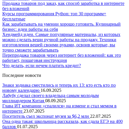
Продажа товаров под заказ, как способ заработка в интернете
без вложений
Курсы программирования Python: топ 30 программ+
бесплатные
Как зарабатывать на умении хорошо готовить. Кулинарный
бизнес: идеи работы на себя
Хендмейд идеи. Самые популярные материалы, из которых
можно сделать вещи ручной работы на продажу. Техники
изготовления вещей своими руками, освоив которые, вы
точно сможете зарабатывать
Перепродажа товаров через интернет без вложений: как это
работает, пошаговая инструкция
Что делать, если нечем платить кредит?
Последние новости
Знаки зодиака сместились и теперь их 13: кто есть кто по
новому календарю
16.09.2025
Лабубу сделал своего владельца самым молодым
миллиардером Китая
08.09.2025
Глава ИТ компании «спалился» на измене и стал мемом в
интернете
23.07.2025
Посетитель съел экспонат музея за $6,2 млн
22.07.2025
Она одна такая: школьница рассказала, как сдала ЕГЭ на 400
баллов
01.07.2025