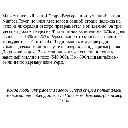
Маркетинговый гений Педро Вергара, придумавший акцию
Number Fever, не учел главного: в бедной стране надежда на
чудо из лихорадки быстро превращается в эпидемию. За три
месяца продажи Pepsi на Филиппинах взлетели на 40%, а доля
рынка — с 19% до 25%. Pepsi наконец-то обогнала заклятого
конкурента — Coca-Cola. Люди рылись в мусоре ради
крышек, семьи молились у телевизоров, ожидая розыгрыша.
До рокового дня 17 счастливчиков уже успели получить
заветный миллион песо ($40 000). Но «800 тыщ мильёнов»
были не по карману даже Pepsi.
Когда люди штурмовали заводы, Pepsi сперва попыталась
«отменить» победу, заявив: «На самом деле выиграл номер
134!»