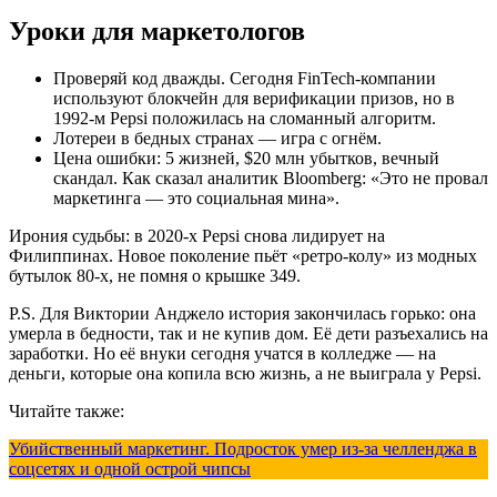
Уроки для маркетологов
Проверяй код дважды. Сегодня FinTech-компании
используют блокчейн для верификации призов, но в
1992-м Pepsi положилась на сломанный алгоритм.
Лотереи в бедных странах — игра с огнём.
Цена ошибки: 5 жизней, $20 млн убытков, вечный
скандал. Как сказал аналитик Bloomberg: «Это не провал
маркетинга — это социальная мина».
Ирония судьбы: в 2020-х Pepsi снова лидирует на
Филиппинах. Новое поколение пьёт «ретро-колу» из модных
бутылок 80-х, не помня о крышке 349.
P.S. Для Виктории Анджело история закончилась горько: она
умерла в бедности, так и не купив дом. Её дети разъехались на
заработки. Но её внуки сегодня учатся в колледже — на
деньги, которые она копила всю жизнь, а не выиграла у Pepsi.
Читайте также:
Убийственный маркетинг. Подросток умер из-за челленджа в
соцсетях и одной острой чипсы