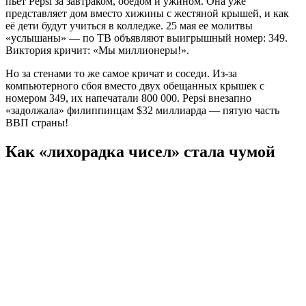
пьет Pepsi за завтраком, обедом и ужином. Она уже
представляет дом вместо хижины с жестяной крышей, и как
её дети будут учиться в колледже. 25 мая ее молитвы
«услышаны» — по ТВ объявляют выигрышный номер: 349.
Виктория кричит: «Мы миллионеры!».
Но за стенами то же самое кричат и соседи. Из-за
компьютерного сбоя вместо двух обещанных крышек с
номером 349, их напечатали 800 000. Pepsi внезапно
«задолжала» филиппинцам $32 миллиарда — пятую часть
ВВП страны!
Как «лихорадка чисел» стала чумой