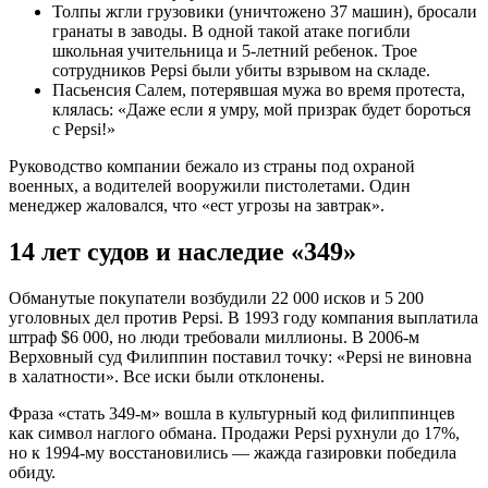
Толпы жгли грузовики (уничтожено 37 машин), бросали
гранаты в заводы. В одной такой атаке погибли
школьная учительница и 5-летний ребенок. Трое
сотрудников Pepsi были убиты взрывом на складе.
Пасьенсия Салем, потерявшая мужа во время протеста,
клялась: «Даже если я умру, мой призрак будет бороться
с Pepsi!»
Руководство компании бежало из страны под охраной
военных, а водителей вооружили пистолетами. Один
менеджер жаловался, что «ест угрозы на завтрак».
14 лет судов и наследие «349»
Обманутые покупатели возбудили 22 000 исков и 5 200
уголовных дел против Pepsi. В 1993 году компания выплатила
штраф $6 000, но люди требовали миллионы. В 2006-м
Верховный суд Филиппин поставил точку: «Pepsi не виновна
в халатности». Все иски были отклонены.
Фраза «стать 349-м» вошла в культурный код филиппинцев
как символ наглого обмана. Продажи Pepsi рухнули до 17%,
но к 1994-му восстановились — жажда газировки победила
обиду.