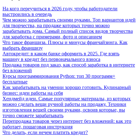
На кого переучиться в 2026 году, чтобы работодатели
выстроились в очередь
Чем можно зарабатывать своими руками. Топ вариантов идей
для творчества, на продаже которых точно можно
зарабатывать дома. Самый полный список видов творчества
для заработка с примерами, фото и описанием
Что такое франшиза. Плюсы и минусы франчайзинга. Как
выбрать франшизу
Автокредит: в каком банке оформить в 2025. Где взять
машину в кредит без первоначального взноса
Продажа товаров под заказ, как способ заработка в интернете
без вложений
Курсы программирования Python: топ 30 программ+
бесплатные
Как зарабатывать на умении хорошо готовить. Кулинарный
бизнес: идеи работы на себя
Хендмейд идеи. Самые популярные материалы, из которых
можно сделать вещи ручной работы на продажу. Техники
изготовления вещей своими руками, освоив которые, вы
точно сможете зарабатывать
Перепродажа товаров через интернет без вложений: как это
работает, пошаговая инструкция
Что делать, если нечем платить кредит?