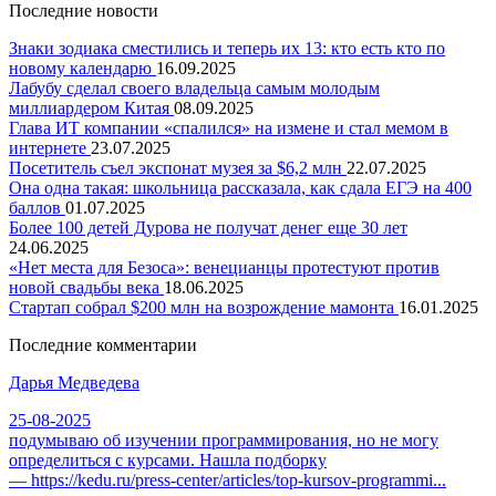
Последние новости
Знаки зодиака сместились и теперь их 13: кто есть кто по
новому календарю
16.09.2025
Лабубу сделал своего владельца самым молодым
миллиардером Китая
08.09.2025
Глава ИТ компании «спалился» на измене и стал мемом в
интернете
23.07.2025
Посетитель съел экспонат музея за $6,2 млн
22.07.2025
Она одна такая: школьница рассказала, как сдала ЕГЭ на 400
баллов
01.07.2025
Более 100 детей Дурова не получат денег еще 30 лет
24.06.2025
«Нет места для Безоса»: венецианцы протестуют против
новой свадьбы века
18.06.2025
Стартап собрал $200 млн на возрождение мамонта
16.01.2025
Последние комментарии
Дарья Медведева
25-08-2025
подумываю об изучении программирования, но не могу
определиться с курсами. Нашла подборку
— https://kedu.ru/press-center/articles/top-kursov-programmi...