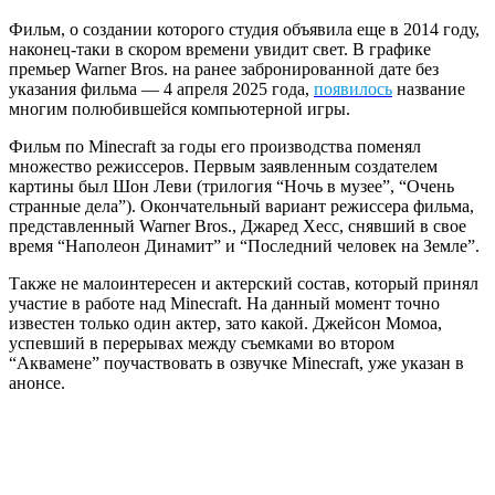
Фильм, о создании которого студия объявила еще в 2014 году,
наконец-таки в скором времени увидит свет. В графике
премьер Warner Bros. на ранее забронированной дате без
указания фильма — 4 апреля 2025 года,
появилось
название
многим полюбившейся компьютерной игры.
Фильм по Minecraft за годы его производства поменял
множество режиссеров. Первым заявленным создателем
картины был Шон Леви (трилогия “Ночь в музее”, “Очень
странные дела”). Окончательный вариант режиссера фильма,
представленный Warner Bros., Джаред Хесс, снявший в свое
время “Наполеон Динамит” и “Последний человек на Земле”.
Также не малоинтересен и актерский состав, который принял
участие в работе над Minecraft. На данный момент точно
известен только один актер, зато какой. Джейсон Момоа,
успевший в перерывах между съемками во втором
“Аквамене” поучаствовать в озвучке Minecraft, уже указан в
анонсе.