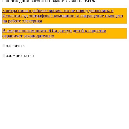
в «последний вагон» и подают заявки на ВНЖ.
3 литра пива в рабочее время- это не повод увольнять: в
Испании суд оштрафовал компанию за сокращение пьющего
на работе электрика
В американском штате Юта доступ детей к соцсетям
ограничат законодательно
Поделиться
Похожие статьи