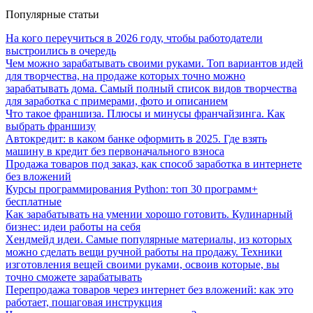
Популярные статьи
На кого переучиться в 2026 году, чтобы работодатели
выстроились в очередь
Чем можно зарабатывать своими руками. Топ вариантов идей
для творчества, на продаже которых точно можно
зарабатывать дома. Самый полный список видов творчества
для заработка с примерами, фото и описанием
Что такое франшиза. Плюсы и минусы франчайзинга. Как
выбрать франшизу
Автокредит: в каком банке оформить в 2025. Где взять
машину в кредит без первоначального взноса
Продажа товаров под заказ, как способ заработка в интернете
без вложений
Курсы программирования Python: топ 30 программ+
бесплатные
Как зарабатывать на умении хорошо готовить. Кулинарный
бизнес: идеи работы на себя
Хендмейд идеи. Самые популярные материалы, из которых
можно сделать вещи ручной работы на продажу. Техники
изготовления вещей своими руками, освоив которые, вы
точно сможете зарабатывать
Перепродажа товаров через интернет без вложений: как это
работает, пошаговая инструкция