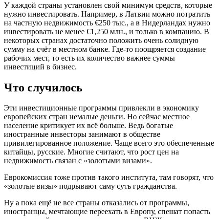
У каждой страны установлен свой минимум средств, которые
нужно инвестировать. Например, в Латвии можно потратить
на частную недвижимость €250 тыс., а в Нидерландах нужно
инвестировать не менее €1,250 млн., и только в компанию. В
некоторых странах достаточно положить очень солидную
сумму на счёт в местном банке. Где-то поощряется создание
рабочих мест, то есть их количество важнее суммы
инвестиций в бизнес.
Что случилось
Эти инвестиционные программы привлекли в экономику
европейских стран немалые деньги. Но сейчас местное
население критикует их всё больше. Ведь богатые
иностранные инвесторы занимают в обществе
привилегированное положение. Чаще всего это обеспеченные
китайцы, русские. Многие считают, что рост цен на
недвижимость связан с «золотыми визами».
Еврокомиссия тоже против такого института, там говорят, что
«золотые визы» подрывают саму суть гражданства.
Ну а пока ещё не все страны отказались от программы,
иностранцы, мечтающие переехать в Европу, спешат попасть