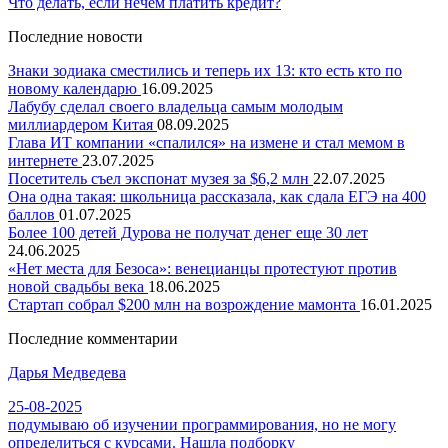
Что делать, если нечем платить кредит?
Последние новости
Знаки зодиака сместились и теперь их 13: кто есть кто по
новому календарю
16.09.2025
Лабубу сделал своего владельца самым молодым
миллиардером Китая
08.09.2025
Глава ИТ компании «спалился» на измене и стал мемом в
интернете
23.07.2025
Посетитель съел экспонат музея за $6,2 млн
22.07.2025
Она одна такая: школьница рассказала, как сдала ЕГЭ на 400
баллов
01.07.2025
Более 100 детей Дурова не получат денег еще 30 лет
24.06.2025
«Нет места для Безоса»: венецианцы протестуют против
новой свадьбы века
18.06.2025
Стартап собрал $200 млн на возрождение мамонта
16.01.2025
Последние комментарии
Дарья Медведева
25-08-2025
подумываю об изучении программирования, но не могу
определиться с курсами. Нашла подборку