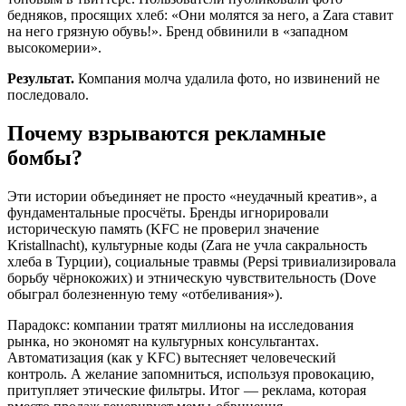
бедняков, просящих хлеб: «Они молятся за него, а Zara ставит
на него грязную обувь!». Бренд обвинили в «западном
высокомерии».
Результат.
Компания молча удалила фото, но извинений не
последовало.
Почему взрываются рекламные
бомбы?
Эти истории объединяет не просто «неудачный креатив», а
фундаментальные просчёты. Бренды игнорировали
историческую память (KFC не проверил значение
Kristallnacht), культурные коды (Zara не учла сакральность
хлеба в Турции), социальные травмы (Pepsi тривиализировала
борьбу чёрнокожих) и этническую чувствительность (Dove
обыграл болезненную тему «отбеливания»).
Парадокс: компании тратят миллионы на исследования
рынка, но экономят на культурных консультантах.
Автоматизация (как у KFC) вытесняет человеческий
контроль. А желание запомниться, используя провокацию,
притупляет этические фильтры. Итог — реклама, которая