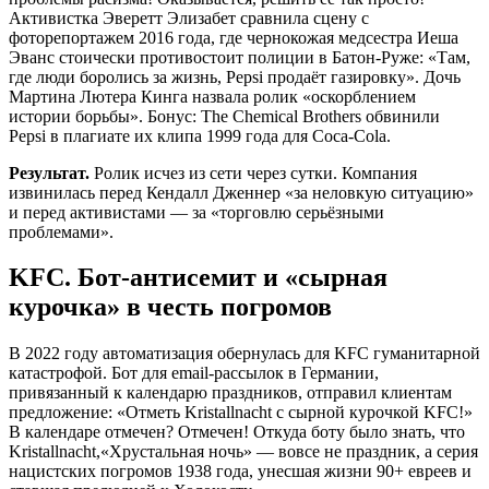
Активистка Эверетт Элизабет сравнила сцену с
фоторепортажем 2016 года, где чернокожая медсестра Иеша
Эванс стоически противостоит полиции в Батон-Руже: «Там,
где люди боролись за жизнь, Pepsi продаёт газировку». Дочь
Мартина Лютера Кинга назвала ролик «оскорблением
истории борьбы». Бонус: The Chemical Brothers обвинили
Pepsi в плагиате их клипа 1999 года для Coca-Cola.
Результат.
Ролик исчез из сети через сутки. Компания
извинилась перед Кендалл Дженнер «за неловкую ситуацию»
и перед активистами — за «торговлю серьёзными
проблемами».
KFC. Бот-антисемит и «сырная
курочка» в честь погромов
В 2022 году автоматизация обернулась для KFC гуманитарной
катастрофой. Бот для email-рассылок в Германии,
привязанный к календарю праздников, отправил клиентам
предложение: «Отметь Kristallnacht с сырной курочкой KFC!»
В календаре отмечен? Отмечен! Откуда боту было знать, что
Kristallnacht,«Хрустальная ночь» — вовсе не праздник, а серия
нацистских погромов 1938 года, унесшая жизни 90+ евреев и