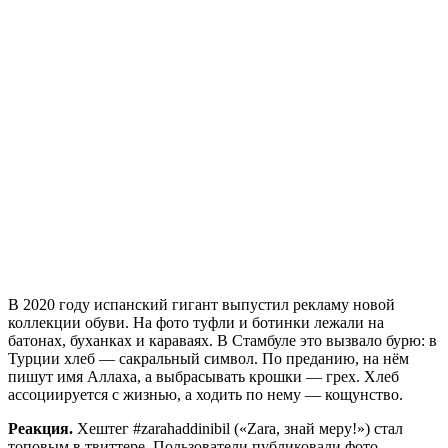
В 2020 году испанский гигант выпустил рекламу новой
коллекции обуви. На фото туфли и ботинки лежали на
батонах, буханках и караваях. В Стамбуле это вызвало бурю: в
Турции хлеб — сакральный символ. По преданию, на нём
пишут имя Аллаха, а выбрасывать крошки — грех. Хлеб
ассоциируется с жизнью, а ходить по нему — кощунство.
Реакция.
Хештег #zarahaddinibil («Zara, знай меру!») стал
топовым в твиттере. Пользователи публиковали фото