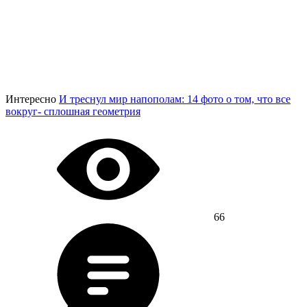
Интересно
И треснул мир напополам: 14 фото о том, что все
вокруг- сплошная геометрия
66