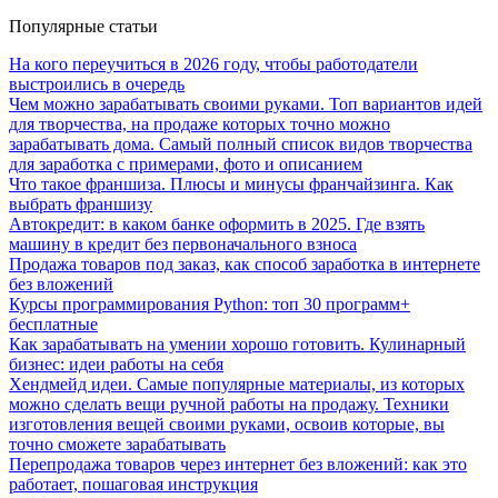
Популярные статьи
На кого переучиться в 2026 году, чтобы работодатели
выстроились в очередь
Чем можно зарабатывать своими руками. Топ вариантов идей
для творчества, на продаже которых точно можно
зарабатывать дома. Самый полный список видов творчества
для заработка с примерами, фото и описанием
Что такое франшиза. Плюсы и минусы франчайзинга. Как
выбрать франшизу
Автокредит: в каком банке оформить в 2025. Где взять
машину в кредит без первоначального взноса
Продажа товаров под заказ, как способ заработка в интернете
без вложений
Курсы программирования Python: топ 30 программ+
бесплатные
Как зарабатывать на умении хорошо готовить. Кулинарный
бизнес: идеи работы на себя
Хендмейд идеи. Самые популярные материалы, из которых
можно сделать вещи ручной работы на продажу. Техники
изготовления вещей своими руками, освоив которые, вы
точно сможете зарабатывать
Перепродажа товаров через интернет без вложений: как это
работает, пошаговая инструкция