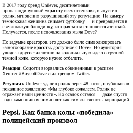
В 2017 году бренд Unilever, десятилетиями
пропагандирующий «красоту всех оттенков», выпустил
ролик, мгновенно разрушивший эту репутацию. На камеру
темнокожая женщина снимает футболку — и превращается в
светлокожую блондинку, которая затем становится азиаткой.
Получается, после использования мыла Dove?
По задумке креаторов, это должно было символизировать
«многообразие красоты, доступное с Dove». Но аудитория
увидела другое: аллюзию на колониальную идею о грязной
тёмной коже, которую нужно отбелить.
Реакция
. Соцсети взорвались обвинениями в расизме.
Хештег #BoycottDove стал трендом Twitter.
Результат.
Unilever удалил ролик через 48 часов, опубликовав
покаянное заявление: «Мы глубоко сожалеем. Ролик не
отражает наши ценности». Но осадок остался — даже спустя
годы кампанию вспоминают как символ слепоты корпораций.
Pepsi. Как банка колы «победила»
полицейский произвол