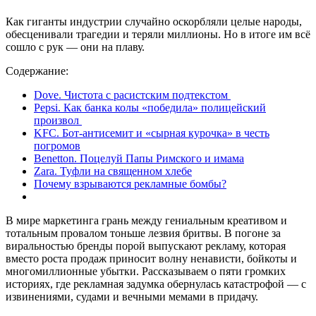
Как гиганты индустрии случайно оскорбляли целые народы,
обесценивали трагедии и теряли миллионы. Но в итоге им всё
сошло с рук — они на плаву.
Содержание:
Dove. Чистота с расистским подтекстом
Pepsi. Как банка колы «победила» полицейский
произвол
KFC. Бот-антисемит и «сырная курочка» в честь
погромов
Benetton. Поцелуй Папы Римского и имама
Zara. Туфли на священном хлебе
Почему взрываются рекламные бомбы?
В мире маркетинга грань между гениальным креативом и
тотальным провалом тоньше лезвия бритвы. В погоне за
виральностью бренды порой выпускают рекламу, которая
вместо роста продаж приносит волну ненависти, бойкоты и
многомиллионные убытки. Рассказываем о пяти громких
историях, где рекламная задумка обернулась катастрофой — с
извинениями, судами и вечными мемами в придачу.