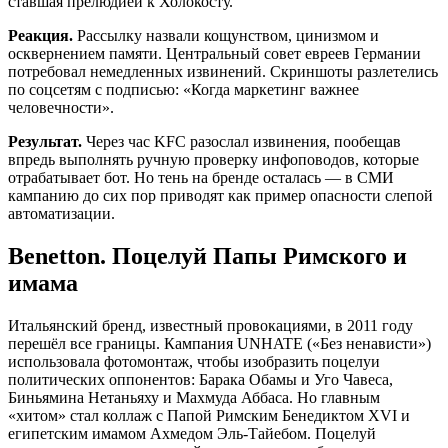
ставшая прелюдией к Холокосту.
Реакция.
Рассылку назвали кощунством, цинизмом и
осквернением памяти. Центральный совет евреев Германии
потребовал немедленных извинений. Скриншоты разлетелись
по соцсетям с подписью: «Когда маркетинг важнее
человечности».
Результат.
Через час KFC разослал извинения, пообещав
впредь выполнять ручную проверку инфоповодов, которые
отрабатывает бот. Но тень на бренде осталась — в СМИ
кампанию до сих пор приводят как пример опасности слепой
автоматизации.
Benetton. Поцелуй Папы Римского и
имама
Итальянский бренд, известный провокациями, в 2011 году
перешёл все границы. Кампания UNHATE («Без ненависти»)
использовала фотомонтаж, чтобы изобразить поцелуи
политических оппонентов: Барака Обамы и Уго Чавеса,
Биньямина Нетаньяху и Махмуда Аббаса. Но главным
«хитом» стал коллаж с Папой Римским Бенедиктом XVI и
египетским имамом Ахмедом Эль-Тайебом. Поцелуй