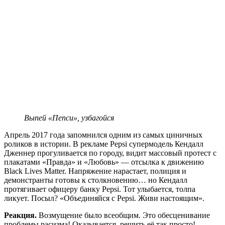
Выпей «Пепси», узбагойся
Апрель 2017 года запомнился одним из самых циничных
роликов в истории. В рекламе Pepsi супермодель Кендалл
Дженнер прогуливается по городу, видит массовый протест с
плакатами «Правда» и «Любовь» — отсылка к движению
Black Lives Matter. Напряжение нарастает, полиция и
демонстранты готовы к столкновению… но Кендалл
протягивает офицеру банку Pepsi. Тот улыбается, толпа
ликует. Посыл? «Объединяйся с Pepsi. Живи настоящим».
Реакция.
Возмущение было всеобщим. Это обесценивание
проблемы расизма! Оказывается, решить её так просто!