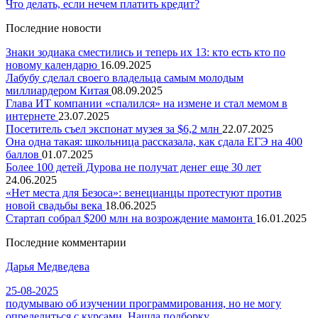
Что делать, если нечем платить кредит?
Последние новости
Знаки зодиака сместились и теперь их 13: кто есть кто по
новому календарю
16.09.2025
Лабубу сделал своего владельца самым молодым
миллиардером Китая
08.09.2025
Глава ИТ компании «спалился» на измене и стал мемом в
интернете
23.07.2025
Посетитель съел экспонат музея за $6,2 млн
22.07.2025
Она одна такая: школьница рассказала, как сдала ЕГЭ на 400
баллов
01.07.2025
Более 100 детей Дурова не получат денег еще 30 лет
24.06.2025
«Нет места для Безоса»: венецианцы протестуют против
новой свадьбы века
18.06.2025
Стартап собрал $200 млн на возрождение мамонта
16.01.2025
Последние комментарии
Дарья Медведева
25-08-2025
подумываю об изучении программирования, но не могу
определиться с курсами. Нашла подборку