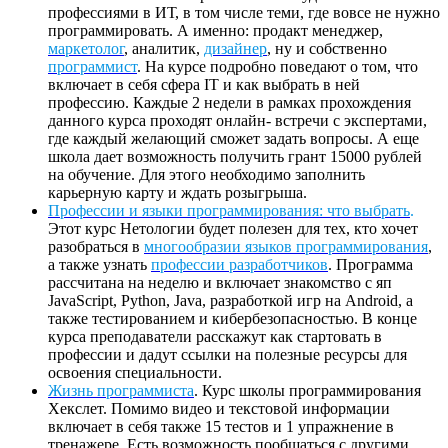
профессиями в ИТ, в том числе теми, где вовсе не нужно
программировать. А именно: продакт менеджер,
маркетолог
, аналитик,
дизайнер
, ну и собственно
программист
. На курсе подробно поведают о том, что
включает в себя сфера IT и как выбрать в ней
профессию. Каждые 2 недели в рамках прохождения
данного курса проходят онлайн- встречи с экспертами,
где каждый желающий сможет задать вопросы. А еще
школа дает возможность получить грант 15000 рублей
на обучение. Для этого необходимо заполнить
карьерную карту и ждать розыгрыша.
Профессии и языки программирования: что выбрать
.
Этот курс Нетологии будет полезен для тех, кто хочет
разобраться в
многообразии языков программирования
,
а также узнать
профессии разработчиков
. Программа
рассчитана на неделю и включает знакомство с яп
JavaScript, Python, Java, разработкой игр на Android, а
также тестированием и кибербезопасностью. В конце
курса преподаватели расскажут как стартовать в
профессии и дадут ссылки на полезные ресурсы для
освоения специальности.
Жизнь программиста
. Курс школы программирования
Хекслет. Помимо видео и текстовой информации
включает в себя также 15 тестов и 1 упражнение в
тренажере. Есть возможность пообщаться с другими