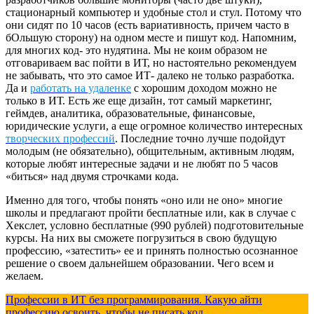
стационарный компьютер и удобные стол и стул. Потому что
они сидят по 10 часов (есть вариативность, причем часто в
бОльшую сторону) на одном месте и пишут код. Напомним,
для многих код- это нудятина. Мы не коим образом не
отговариваем вас пойти в ИТ, но настоятельно рекомендуем
не забывать, что это самое ИТ- далеко не только разработка.
Да и
работать на удаленке
с хорошим доходом можно не
только в ИТ. Есть же еще дизайн, тот самый маркетинг,
геймдев, аналитика, образовательные, финансовые,
юридические услуги, а еще огромное количество интересных
творческих професс
ий
. Последние точно лучше подойдут
молодым (не обязательно), общительным, активным людям,
которые любят интересные задачи и не любят по 5 часов
«биться» над двумя строчками кода.
Именно для того, чтобы понять «оно или не оно» многие
школы и предлагают пройти бесплатные или, как в случае с
Хекслет, условно бесплатные (990 рублей) подготовительные
курсы. На них вы сможете погрузиться в свою будущую
профессию, «затестить» ее и принять полностью осознанное
решение о своем дальнейшем образовании. Чего всем и
желаем.
Профессии в ИТ без программирования. Какую айти
профессию освоить, чтобы не писать код