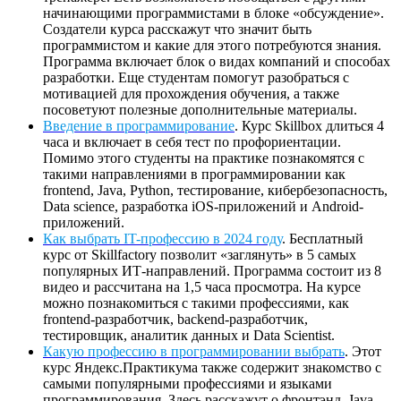
начинающими программистами в блоке «обсуждение».
Создатели курса расскажут что значит быть
программистом и какие для этого потребуются знания.
Программа включает блок о видах компаний и способах
разработки. Еще студентам помогут разобраться с
мотивацией для прохождения обучения, а также
посоветуют полезные дополнительные материалы.
Введение ­в программирова­ние
. Курс Skillbox длиться 4
часа и включает в себя тест по профориентации.
Помимо этого студенты на практике познакомятся с
такими направлениями в программировании как
frontend, Java, Python, тестирование, кибербезопасность,
Data science, разработка iOS-приложений и Android-
приложений.
Как выбрать IT-профессию в 2024 году
. Бесплатный
курс от Skillfactory позволит «заглянуть» в 5 самых
популярных ИТ-направлений. Программа состоит из 8
видео и рассчитана на 1,5 часа просмотра. На курсе
можно познакомиться с такими профессиями, как
frontend-разработчик, backend-разработчик,
тестировщик, аналитик данных и Data Scientist.
Какую профессию в программировании выбрать
. Этот
курс Яндекс.Практикума также содержит знакомство с
самыми популярными профессиями и языками
программирования. Здесь расскажут о фронтэнд, Java,