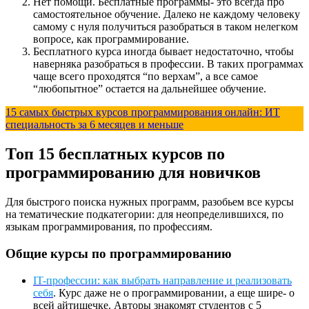
Нет помощи. Бесплатные программы- это всегда про
самостоятельное обучение. Далеко не каждому человеку
самому с нуля получиться разобраться в таком нелегком
вопросе, как программирование.
Бесплатного курса иногда бывает недостаточно, чтобы
наверняка разобраться в профессии. В таких программах
чаще всего проходятся “по верхам”, а все самое
“любопытное” остается на дальнейшее обучение.
15 самых быстрых курсов программирования онлайн: ИТ
специальность за 6 месяцев и меньше
Топ 15 бесплатных курсов по
программированию для новичков
Для быстрого поиска нужных программ, разобьем все курсы
на тематические подкатегории: для неопределившихся, по
языкам программирования, по профессиям.
Общие курсы по программированию
IT-профессии: как выбрать направление и реализовать
себя
. Курс даже не о программировании, а еще шире- о
всей айтишечке. Авторы знакомят студентов с 5