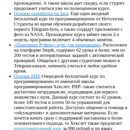
прохождении. А также школа дает скидку, если студент
продолжает учиться уже на полноценном курсе.
Основы разработки на Java
. Еще один вводный
бесплатный курс по программированию от Нетологии.
Студенты во время обучения разработают своего
первого Telegram-бота, а также создадут приложение с
фото из NASA. Прохождение курса займет около 2-х
недель, программа включает 4 объемных занятия.
«Поколение Python»: курс для начинающих
. Расположен
на платформе Stepik, содержит 62 урока и более, чем по
200 тестов и интерактивных заданий с автоматической
проверкой. Общаться с другими студентами можно в
Telegram-канале, начинать учиться в любое удобное
время.
Основы PHP
.
Очередной бесплатный курс по
программированию от именитой школы
программирования Хекслет. PHP- также считается
достаточно нетрудным яп, подходящим для первого
знакомства с нуля. Данный курс состоит из 42 уроков,
более 100 тестов и почти 50-ти упражнений для
самостоятельной работы. Доступно общение и помощь в
«обсуждениях» и дополнительные материалы. Если
хочется начать сразу с поддержкой наставника и более
основательного подхода, то Хекслет также предлагает
подготовительный
курс
за 990 рублей и по языку