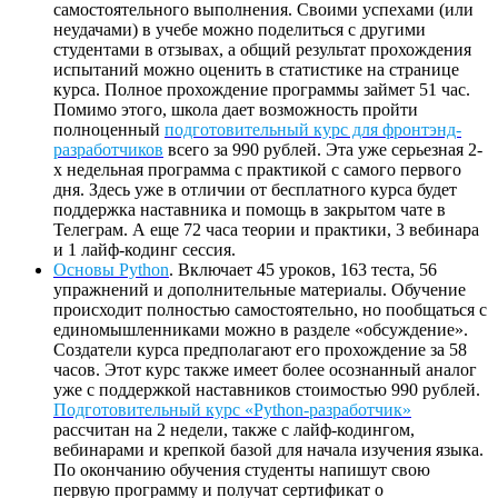
самостоятельного выполнения. Своими успехами (или
неудачами) в учебе можно поделиться с другими
студентами в отзывах, а общий результат прохождения
испытаний можно оценить в статистике на странице
курса. Полное прохождение программы займет 51 час.
Помимо этого, школа дает возможность пройти
полноценный
подготовительный курс для фронтэнд-
разработчиков
всего за 990 рублей. Эта уже серьезная 2-
х недельная программа с практикой с самого первого
дня. Здесь уже в отличии от бесплатного курса будет
поддержка наставника и помощь в закрытом чате в
Телеграм. А еще 72 часа теории и практики, 3 вебинара
и 1 лайф-кодинг сессия.
Основы Pyth
on
. Включает 45 уроков, 163 теста, 56
упражнений и дополнительные материалы. Обучение
происходит полностью самостоятельно, но пообщаться с
единомышленниками можно в разделе «обсуждение».
Создатели курса предполагают его прохождение за 58
часов. Этот курс также имеет более осознанный аналог
уже с поддержкой наставников стоимостью 990 рублей.
Подготовительный курс «Python-разработчик»
рассчитан на 2 недели, также с лайф-кодингом,
вебинарами и крепкой базой для начала изучения языка.
По окончанию обучения студенты напишут свою
первую программу и получат сертификат о