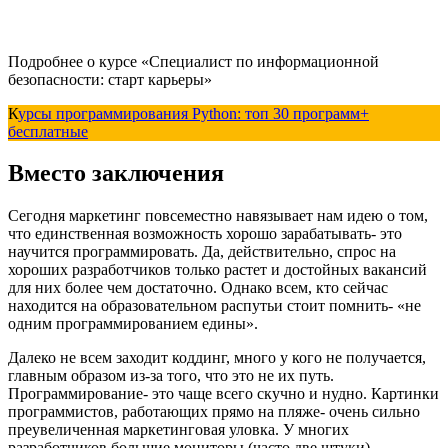
Подробнее о курсе «Специалист по информационной
безопасности: старт карьеры»
К
урсы программирования Python: топ 30 программ+
бесплатные
Вместо заключения
Сегодня маркетинг повсеместно навязывает нам идею о том,
что единственная возможность хорошо зарабатывать- это
научится программировать. Да, действительно, спрос на
хороших разработчиков только растет и достойных вакансий
для них более чем достаточно. Однако всем, кто сейчас
находится на образовательном распутьи стоит помнить- «не
одним программированием едины».
Далеко не всем заходит коддинг, много у кого не получается,
главным образом из-за того, что это не их путь.
Программирование- это чаще всего скучно и нудно. Картинки
программистов, работающих прямо на пляже- очень сильно
преувеличенная маркетинговая уловка. У многих
разработчиков большие мониторы (часто две штуки),