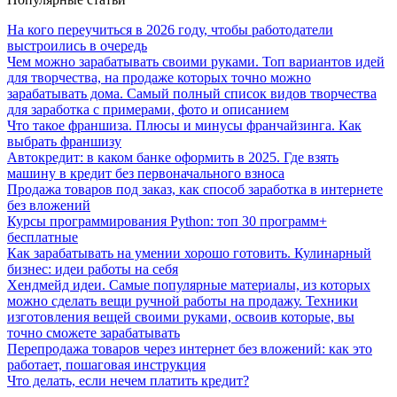
На кого переучиться в 2026 году, чтобы работодатели
выстроились в очередь
Чем можно зарабатывать своими руками. Топ вариантов идей
для творчества, на продаже которых точно можно
зарабатывать дома. Самый полный список видов творчества
для заработка с примерами, фото и описанием
Что такое франшиза. Плюсы и минусы франчайзинга. Как
выбрать франшизу
Автокредит: в каком банке оформить в 2025. Где взять
машину в кредит без первоначального взноса
Продажа товаров под заказ, как способ заработка в интернете
без вложений
Курсы программирования Python: топ 30 программ+
бесплатные
Как зарабатывать на умении хорошо готовить. Кулинарный
бизнес: идеи работы на себя
Хендмейд идеи. Самые популярные материалы, из которых
можно сделать вещи ручной работы на продажу. Техники
изготовления вещей своими руками, освоив которые, вы
точно сможете зарабатывать
Перепродажа товаров через интернет без вложений: как это
работает, пошаговая инструкция
Что делать, если нечем платить кредит?